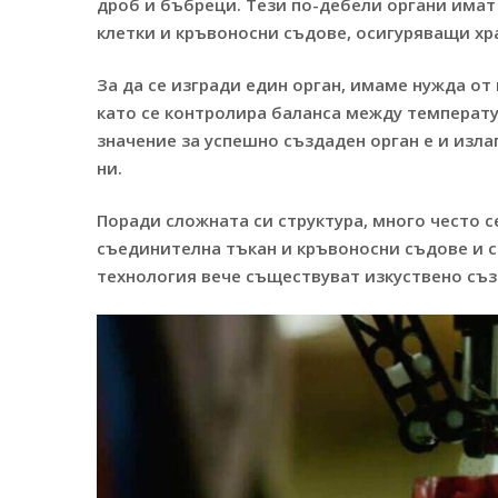
дроб и бъбреци. Тези по-дебели органи имат
клетки и кръвоносни съдове, осигуряващи хр
За да се изгради един орган, имаме нужда от
като се контролира баланса между температу
значение за успешно създаден орган е и изла
ни.
Поради сложната си структура, много често с
съединителна тъкан и кръвоносни съдове и се
технология вече съществуват изкуствено съз