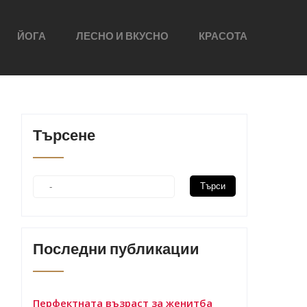
ЙОГА
ЛЕСНО И ВКУСНО
КРАСОТА
Търсене
Последни публикации
Перфектната възраст за женитба