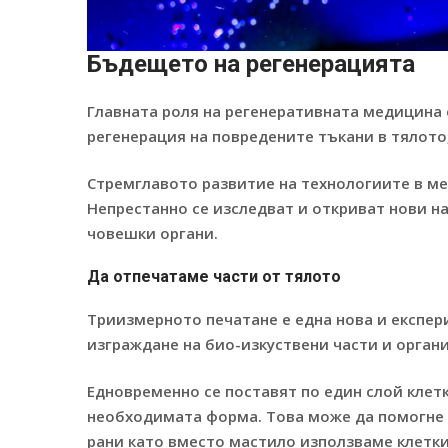
Бъдещето
на регенерацията
Главната роля на регенеративната медицина 
регенерация на повредените тъкани в тялото
Стремглавото развитие на технологиите в м
Непрестанно се изследват и откриват нови н
човешки органи.
Да отпечатаме части от тялото
Триизмерното печатане е една нова и експери
изграждане на био-изкуствени части и органи
Едновременно се поставят по един слой клетк
необходимата форма. Това може да помогне д
рани като вместо мастило използваме клетки 