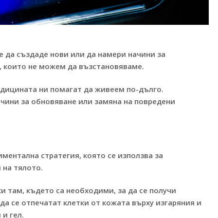
е да създаде нови или да намери начини за
, които не можем да възстановяваме.
едицината ни помагат да живеем по-дълго.
ачини за обновяване или замяна на повредени
ментална стратегия, която се използва за
 на тялото.
и там, където са необходими, за да се получи
а се отпечатат клетки от кожата върху изгаряния и
и гел.