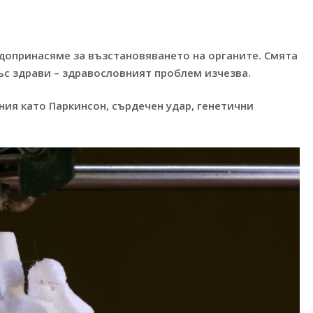
 допринасяме за възстановяването на органите. Смята
със здрави – здравословният проблем изчезва.
ния като Паркинсон, сърдечен удар, генетични