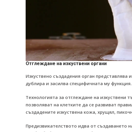
Отглеждане на изкуствени органи
Изкуствено създадения орган представлява и
дублира и засилва специфичната му функция.
Технологията за отглеждане на изкуствени т
позволяват на клетките да се развиват прави
създадените изкуствена кожа, хрущял, пикоч
Предизвикателството идва от създаването на