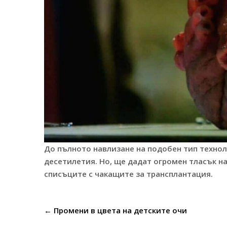
До пълното навлизане на подобен тип техно
десетилетия. Но, ще дадат огромен тласък 
списъците с чакащите за трансплантация.
Post
←
Промени в цвета на детските очи
navigation