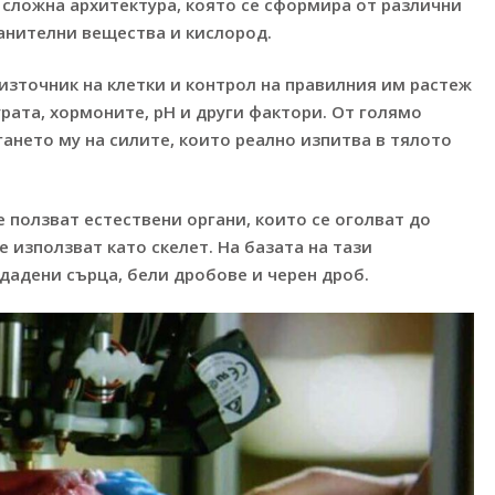
 сложна архитектура, която се сформира от различни
анителни вещества и кислород.
 източник на клетки и контрол на правилния им рaстеж
рата, хормоните, pH и други фактори. От голямо
гането му на силите, които реално изпитва в тялото
е ползват естествени органи, които се оголват до
 използват като скелет. На базата на тази
дадени сърца, бели дробове и черен дроб.