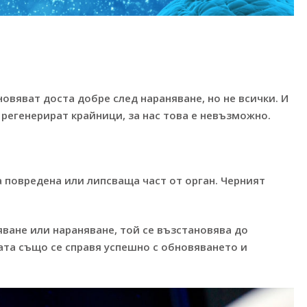
новяват доста добре след нараняване, но не всички. И
регенерират крайници, за нас това е невъзможно.
а повредена или липсваща част от орган. Черният
яване или нараняване, той се възстановява до
ата също се справя успешно с обновяването и