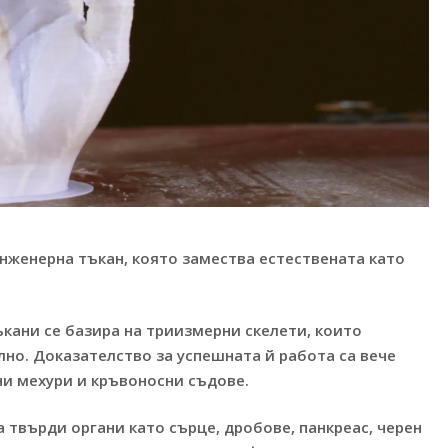
нженерна тъкан, която замества естествената като
ъкани се базира на триизмерни скелети, които
лно. Доказателство за успешната й работа са вече
ни мехури и кръвоносни съдове.
 твърди органи като сърце, дробове, панкреас, черен