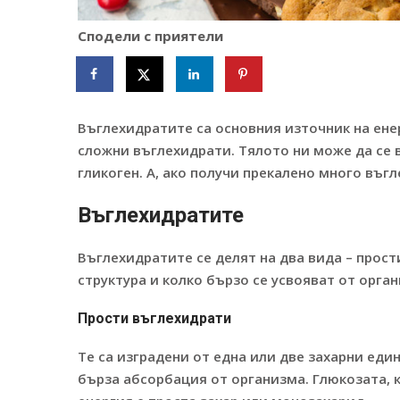
Сподели с приятели
Въглехидратите са основния източник на енер
сложни въглехидрати. Тялото ни може да се в
гликоген. А, ако получи прекалено много въг
Въглехидратите
Въглехидратите се делят на два вида – прост
структура и колко бързо се усвояват от орган
Прости въглехидрати
Те са изградени от една или две захарни ед
бърза абсорбация от организма. Глюкозата, 