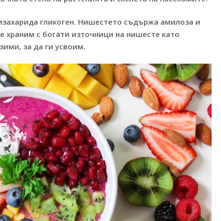
лизахарида гликоген. Нишестето съдържа амилоза и
е храним с богати източници на нишесте като
ими, за да ги усвоим.