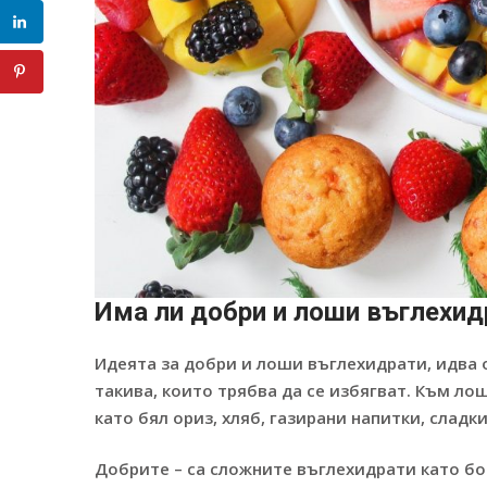
Има ли добри и лоши въглехид
Идеята за добри и лоши въглехидрати, идва о
такива, които трябва да се избягват. Към ло
като бял ориз, хляб, газирани напитки, слад
Добрите – са сложните въглехидрати като боб