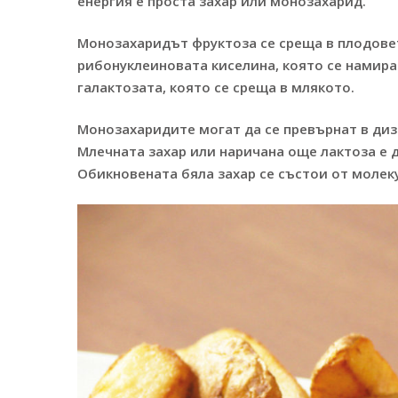
енергия е проста захар или монозахарид.
Монозахаридът фруктоза се среща в плодовет
рибонуклеиновата киселина, която се намира 
галактозата, която се среща в млякото.
Монозахаридите могат да се превърнат в диз
Млечната захар или наричана още лактоза е д
Обикновената бяла захар се състои от молеку