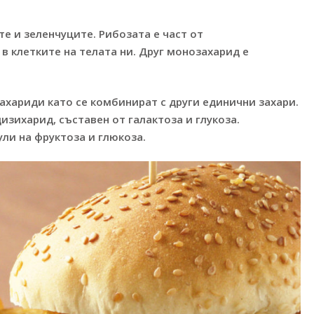
е и зеленчуците. Рибозата е част от
в клетките на телата ни. Друг монозахарид е
ахариди като се комбинират с други единични захари.
изихарид, съставен от галактоза и глукоза.
ли на фруктоза и глюкоза.