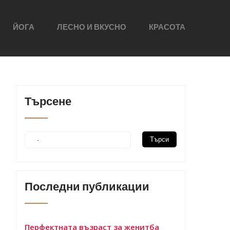
ЙОГА
ЛЕСНО И ВКУСНО
КРАСОТА
Търсене
Последни публикации
Перфектната възраст за женитба