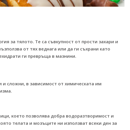
гия за тялото. Те са съвкупност от прости захари и
ъзползва от тях веднага или да ги съхрани като
лехидрати ги превръща в мазнини.
и и сложни, в зависимост от химическата им
изма.
иници, което позволява добра водоразтворимост и
която телата и мозъците ни използват всеки ден за