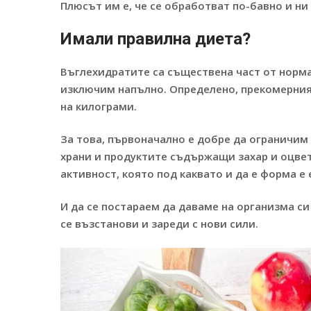
Плюсът им е, че се обработват по-бавно и ни
Имали правилна диета?
Въглехидратите са съществена част от норм
изключим напълно. Определено, прекомерния
на килограми.
За това, първоначално е добре да ограничим
храни и продуктите съдържащи захар и оцве
активност, която под каквато и да е форма е
И да се постараем да даваме на организма си
се възстанови и зареди с нови сили.