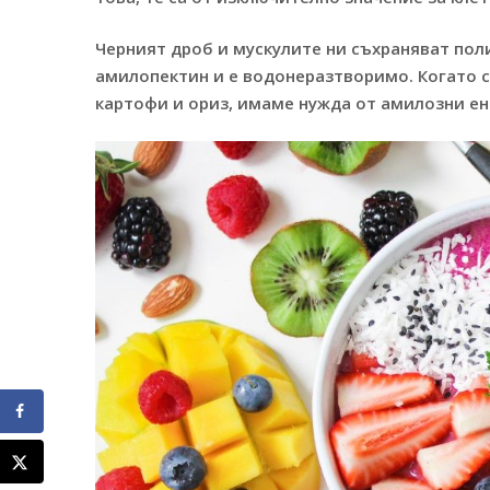
Черният дроб и мускулите ни съхраняват по
амилопектин и е водонеразтворимо. Когато с
картофи и ориз, имаме нужда от амилозни енз