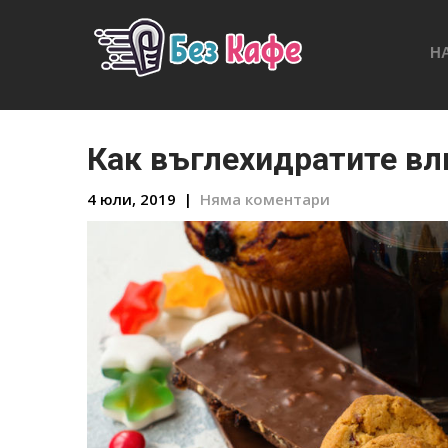
Н
Как въглехидратите вл
4 юли, 2019
|
Няма коментари