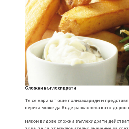
Сложни въглехидрати
Те се наричат още полизахариди и представл
верига може да бъде разклонена като дърво 
Някои видове сложни въглехидрати действат 
това, те са от изключително значение за кле