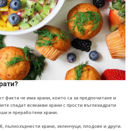
рати?
т факта че има храни, които са за предпочитане и
шите спадат всякакви храни с прости въглехидрати
киши и преработени храни.
, пълнозърнести храни, зеленчуци, плодове и други.