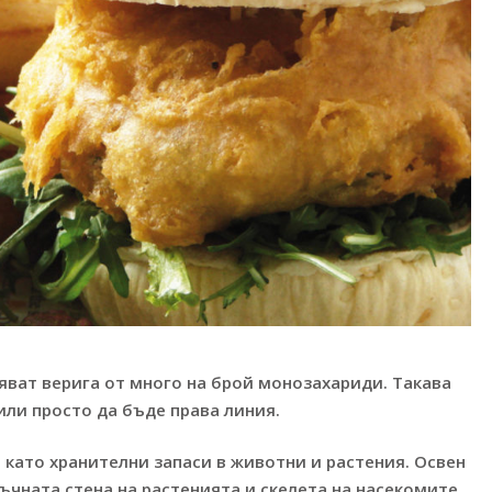
яват верига от много на брой монозахариди. Такава
или просто да бъде права линия.
като хранителни запаси в животни и растения. Освен
тъчната стена на растенията и скелета на насекомите.