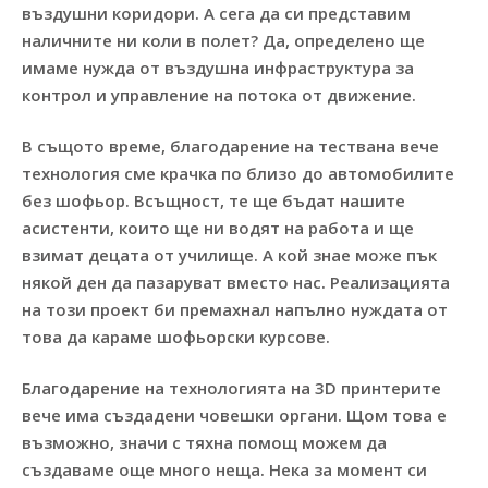
въздушни коридори. А сега да си представим
наличните ни коли в полет? Да, определено ще
имаме нужда от въздушна инфраструктура за
контрол и управление на потока от движение.
В същото време, благодарение на тествана вече
технология сме крачка по близо до автомобилите
без шофьор. Всъщност, те ще бъдат нашите
асистенти, които ще ни водят на работа и ще
взимат децата от училище. А кой знае може пък
някой ден да пазаруват вместо нас. Реализацията
на този проект би премахнал напълно нуждата от
това да караме шофьорски курсове.
Благодарение на технологията на 3D принтерите
вече има създадени човешки органи. Щом това е
възможно, значи с тяхна помощ можем да
създаваме още много неща. Нека за момент си