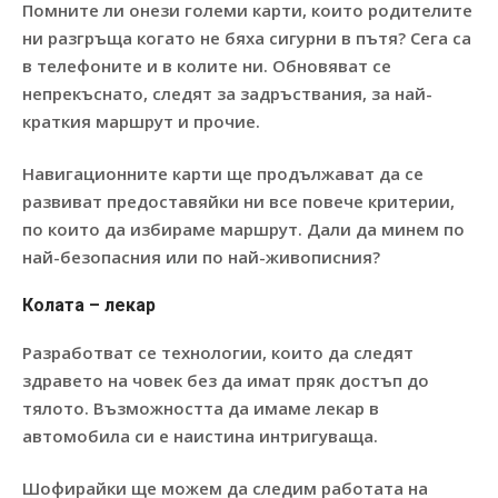
Помните ли онези големи карти, които родителите
ни разгръща когато не бяха сигурни в пътя? Сега са
в телефоните и в колите ни. Обновяват се
непрекъснато, следят за задръствания, за най-
краткия маршрут и прочие.
Навигационните карти ще продължават да се
развиват предоставяйки ни все повече критерии,
по които да избираме маршрут. Дали да минем по
най-безопасния или по най-живописния?
Колата – лекар
Разработват се технологии, които да следят
здравето на човек без да имат пряк достъп до
тялото. Възможността да имаме лекар в
автомобила си е наистина интригуваща.
Шофирайки ще можем да следим работата на