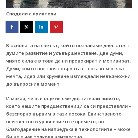
Сподели с приятели
В основата на светът, който познаваме днес стоят
думите развитие и усъвършенстване. Две думи,
чиято сила е в това да ни провокират и мотивират.
Думи, които поставят първата стъпка към всяка
мечта, идея или хрумване изглеждали невъзможни
до въпросния момент.
И макар, че все още не сме достигнали нивото,
което нашите предшественици са си представяли –
безспорно вървим в тази посока. Единственото
неизвестно в уравнението е времето, но
благодарение на напредъка в технологиите – може
би не е чак толкова неизвестно.