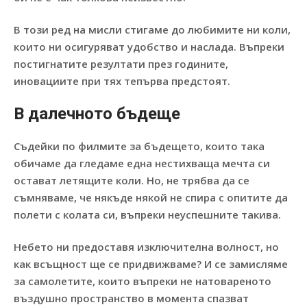
В този ред на мисли стигаме до любимите ни коли,
които ни осигуряват удобство и наслада. Въпреки
постигнатите резултати през годините,
иновациите при тях тепърва предстоят.
В далечното бъдеще
Съдейки по филмите за бъдещето, които така
обичаме да гледаме една нестихваща мечта си
остават летящите коли. Но, не трябва да се
съмняваме, че някъде някой не спира с опитите да
полети с колата си, въпреки неуспешните такива.
Небето ни предоставя изключителна волност, но
как всъщност ще се придвижваме? И се замисляме
за самолетите, които въпреки не натовареното
въздушно пространство в момента спазват