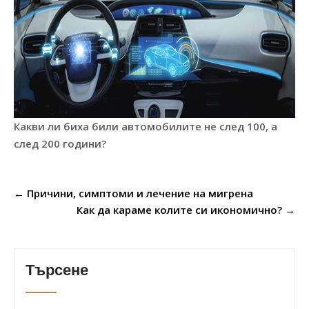
Какви ли биха били автомобилите не след 100, а
след 200 години?
Post
←
Причини, симптоми и лечение на мигрена
navigation
Как да караме колите си икономично?
→
Търсене