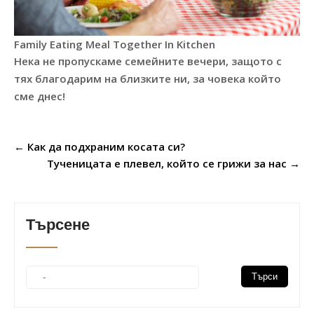
Family Eating Meal Together In Kitchen
Нека не пропускаме семейните вечери, защото с
тях благодарим на близките ни, за човека който
сме днес!
Post
←
Как да подхраним косата си?
navigation
Тученицата е плевел, който се грижи за нас
→
Търсене