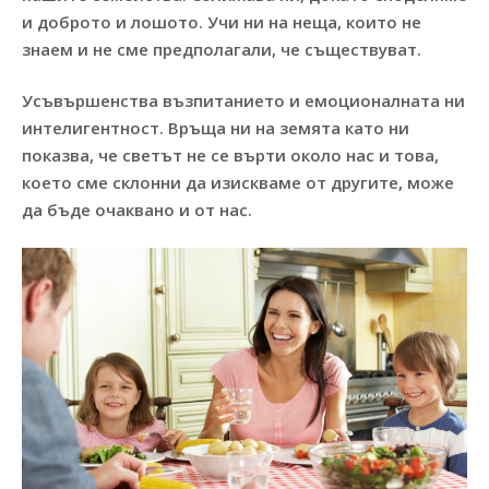
и доброто и лошото. Учи ни на неща, които не
знаем и не сме предполагали, че съществуват.
Усъвършенства възпитанието и емоционалната ни
интелигентност. Връща ни на земята като ни
показва, че светът не се върти около нас и това,
което сме склонни да изискваме от другите, може
да бъде очаквано и от нас.