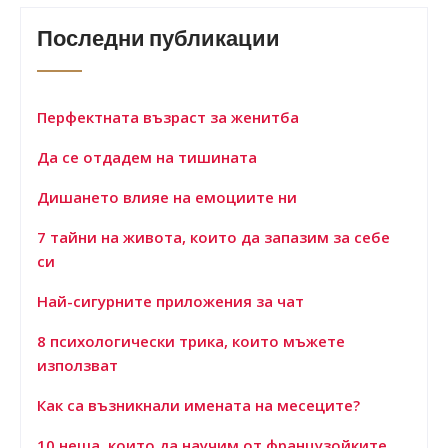
Последни публикации
Перфектната възраст за женитба
Да се отдадем на тишината
Дишането влияе на емоциите ни
7 тайни на живота, които да запазим за себе
си
Най-сигурните приложения за чат
8 психологически трика, които мъжете
използват
Как са възникнали имената на месеците?
10 неща, които да научим от французойките