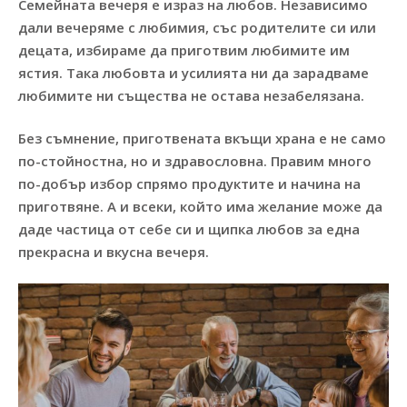
Семейната вечеря е израз на любов. Независимо
дали вечеряме с любимия, със родителите си или
децата, избираме да приготвим любимите им
ястия. Така любовта и усилията ни да зарадваме
любимите ни същества не остава незабелязана.
Без съмнение, приготвената вкъщи храна е не само
по-стойностна, но и здравословна. Правим много
по-добър избор спрямо продуктите и начина на
приготвяне. А и всеки, който има желание може да
даде частица от себе си и щипка любов за една
прекрасна и вкусна вечеря.