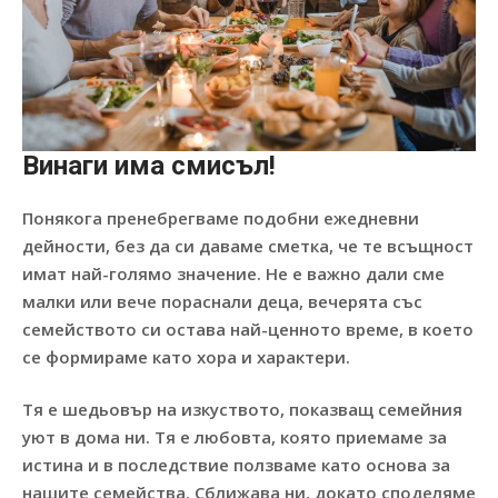
Винаги има смисъл
!
Понякога пренебрегваме подобни ежедневни
дейности, без да си даваме сметка, че те всъщност
имат най-голямо значение. Не е важно дали сме
малки или вече пораснали деца, вечерята със
семейството си остава най-ценното време, в което
се формираме като хора и характери.
Тя е шедьовър на изкуството, показващ семейния
уют в дома ни. Тя е любовта, която приемаме за
истина и в последствие ползваме като основа за
нашите семейства. Сближава ни, докато споделяме