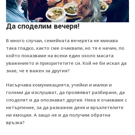
Да споделим вечеря!
В много случаи, семейната вечерята не минава
така гладко, както сме очаквали, но тя е начин, по
който показваме на всеки един около масата
уважението и приоритетите си. Кой не би искал да
знае, че е важен за другия?
Насърчава комуникацията, учейки и малки и
големи да изслушват, да проявяват разбиране, да
споделят и да опознават другия. Нека я очакваме с
нетърпение, за да разкажем деня и връхлетелите
ни емоции. А защо не и да получим обратна
връзка?