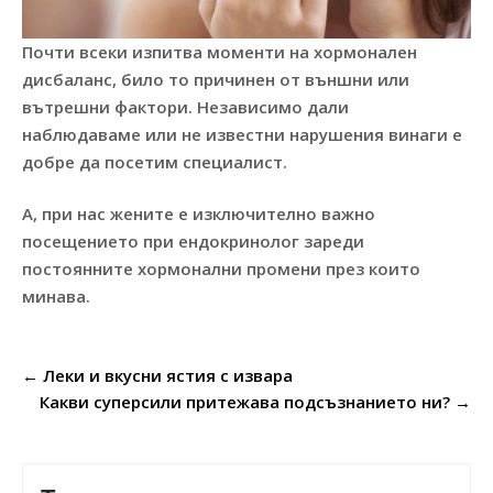
Почти всеки изпитва моменти на хормонален
дисбаланс, било то причинен от външни или
вътрешни фактори. Независимо дали
наблюдаваме или не известни нарушения винаги е
добре да посетим специалист.
А, при нас жените е изключително важно
посещението при ендокринолог зареди
постоянните хормонални промени през които
минава.
Post
←
Леки и вкусни ястия с извара
navigation
Какви суперсили притежава подсъзнанието ни?
→