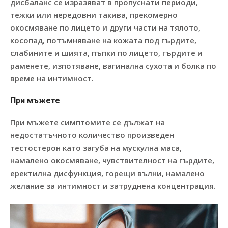
дисбаланс се изразяват в пропуснати периоди,
тежки или нередовни такива, прекомерно
окосмяване по лицето и други части на тялото,
косопад, потъмняване на кожата под гърдите,
слабините и шията, пъпки по лицето, гърдите и
раменете, изпотяване, вагинална сухота и болка по
време на интимност.
При мъжете
При мъжете симптомите се дължат на
недостатъчното количество произведен
тестостерон като загуба на мускулна маса,
намалено окосмяване, чувствителност на гърдите,
еректилна дисфункция, горещи вълни, намалено
желание за интимност и затруднена концентрация.