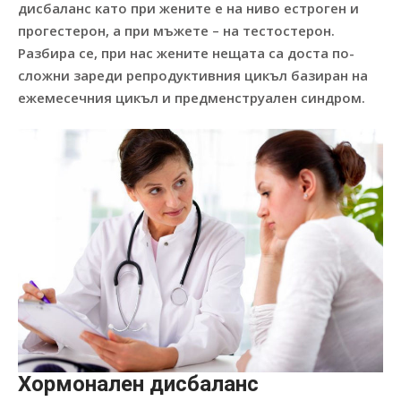
дисбаланс като при жените е на ниво естроген и
прогестерон, а при мъжете – на тестостерон.
Разбира се, при нас жените нещата са доста по-
сложни зареди репродуктивния цикъл базиран на
ежемесечния цикъл и предменструален синдром.
Хормонален дисбаланс