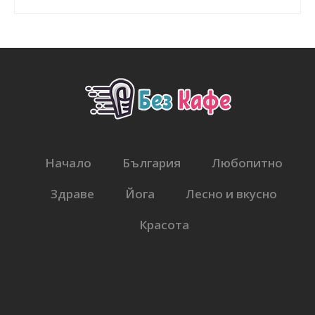
Начало
България
Любопитно
Здраве
Йога
Лесно и вкусно
Красота