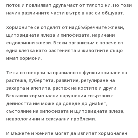
поток и повлияват друга част от тялото ни. По този
начин различните части вътре в нас си общуват.
Хормоните се отделят от надбъбречните жлези,
щитовидната жлеза и хипофизата, наричани
ендокринни жлези. Всеки организъм с повече от
една клетка като растенията и животните също
имат хормони.
Те са отговорни за правилното функциониране на
растежа, пубертета, развитие, регулиране на
захарта и апетита, растеж на костите и други.
Всякакви хормонални нарушения свързани с
дейността им може да доведе до диабет,
състояние на хипофизата и щитовидната жлеза,
неврологични и сексуални проблеми.
И мъжете и жените могат да изпитат хормонален