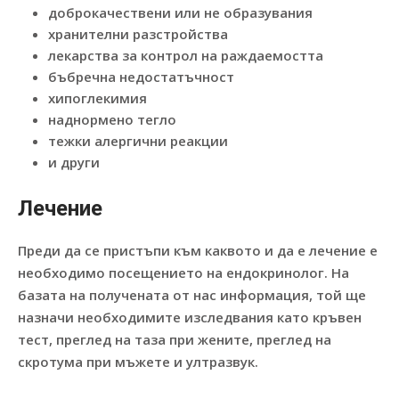
доброкачествени или не образувания
хранителни разстройства
лекарства за контрол на раждаемостта
бъбречна недостатъчност
хипоглекимия
наднормено тегло
тежки алергични реакции
и други
Лечение
Преди да се пристъпи към каквото и да е лечение е
необходимо посещението на ендокринолог. На
базата на получената от нас информация, той ще
назначи необходимите изследвания като кръвен
тест, преглед на таза при жените, преглед на
скротума при мъжете и ултразвук.