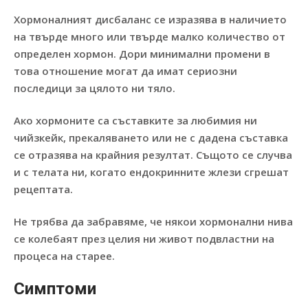
Хормоналният дисбаланс се изразява в наличието
на твърде много или твърде малко количество от
определен хормон. Дори минимални промени в
това отношение могат да имат сериозни
последици за цялото ни тяло.
Ако хормоните са съставките за любимия ни
чийзкейк, прекаляването или не с дадена съставка
се отразява на крайния резултат. Същото се случва
и с телата ни, когато ендокринните жлези сгрешат
рецептата.
Не трябва да забравяме, че някои хормонални нива
се колебаят през целия ни живот подвластни на
процеса на старее.
Симптоми