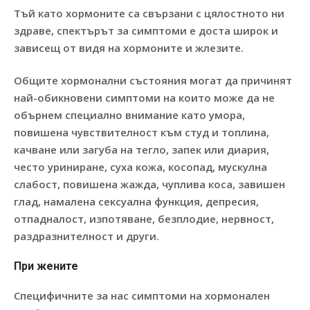
Тъй като хормоните са свързани с цялостното ни
здраве, спектърът за симптоми е доста широк и
зависещ от видя на хормоните и жлезите.
Общите хормонални състояния могат да причинят
най-обикновени симптоми на които може да не
обърнем специално внимание като умора,
повишена чувствителност към студ и топлина,
качване или загуба на тегло, запек или диария,
често уриниране, суха кожа, косопад, мускулна
слабост, повишена жажда, чуплива коса, завишен
глад, намалена сексуална функция, депресия,
отпадналост, изпотяване, безплодие, нервност,
раздразнителност и други.
При жените
Специфичните за нас симптоми на хормонален