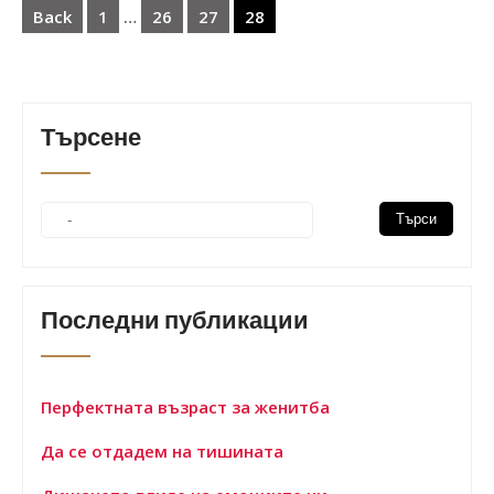
на
Back
1
…
26
27
28
публикациите
на
страници
Търсене
Последни публикации
Перфектната възраст за женитба
Да се отдадем на тишината