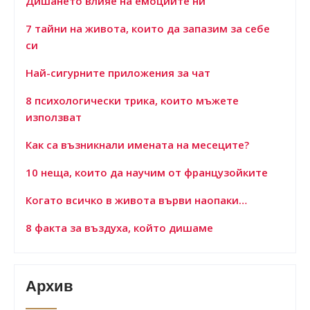
Дишането влияе на емоциите ни
7 тайни на живота, които да запазим за себе
си
Най-сигурните приложения за чат
8 психологически трика, които мъжете
използват
Как са възникнали имената на месеците?
10 неща, които да научим от французойките
Когато всичко в живота върви наопаки…
8 факта за въздуха, който дишаме
Архив