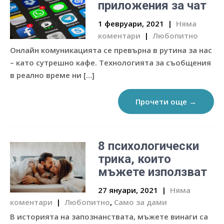
приложения за чат
1 февруари, 2021
|
Няма
коментари
|
Любопитно
Онлайн комуникацията се превърна в рутина за нас
– като сутрешно кафе. Технологията за съобщения
в реално време ни […]
Прочети още →
8 психологически
трика, които
мъжете използват
27 януари, 2021
|
Няма
коментари
|
Любопитно
,
Само за дами
В историята на запознанствата, мъжете винаги са