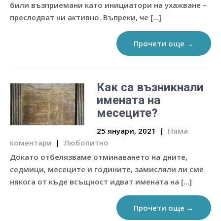
били възприемани като инициатори на ухажване –
преследват ни активно. Въпреки, че […]
Прочети още →
Как са възникнали
имената на
месеците?
25 януари, 2021
|
Няма
коментари
|
Любопитно
Докато отбелязваме отминаването на дните,
седмици, месеците и годините, замисляли ли сме
някога от къде всъщност идват имената на […]
Прочети още →