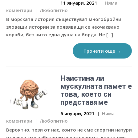
11 януари, 2021
|
Няма
коментари
|
Любопитно
В морската история съществуват многобройни
зловещи истории за появяващи се неочаквано
кораби, без нито една душа на борда. Не […]
Прочети още →
Наистина ли
мускулната памет е
това, което си
представяме
6 януари, 2021
|
Няма
коментари
|
Любопитно
Вероятно, тези от нас, които не сме спортни натури
отдавна сме забравили упражненията, които сме