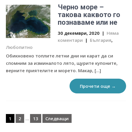
Черно море –
такова каквото го
познаваме или не
30 декември, 2020
|
Няма
коментари
|
България
,
Любопитно
Обикновено топлите летни дни ни карат да си
спомним за изминалото лято, щурите купоните,
верните приятелите и морето. Макар, […]
Прочети още →
Разделяне
на
1
2
…
13
Следващи
публикациите