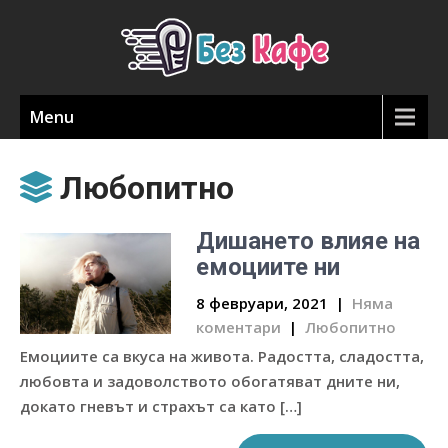
Menu
Любопитно
Дишането влияе на
емоциите ни
8 февруари, 2021
|
Няма
коментари
|
Любопитно
Емоциите са вкуса на живота. Радостта, сладостта,
любовта и задоволството обогатяват дните ни,
докато гневът и страхът са като […]