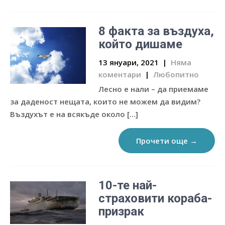
8 факта за въздуха,
който дишаме
13 януари, 2021
|
Няма
коментари
|
Любопитно
Лесно е нали – да приемаме
за даденост нещата, които не можем да видим?
Въздухът е на всякъде около […]
Прочети още →
10-те най-
страховити кораба-
призрак