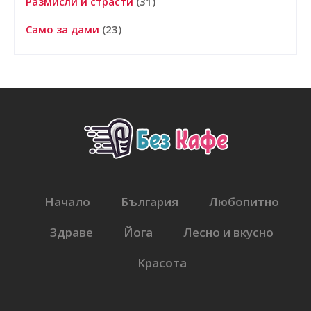
Размисли и страсти
(31)
Само за дами
(23)
Начало
България
Любопитно
Здраве
Йога
Лесно и вкусно
Красота