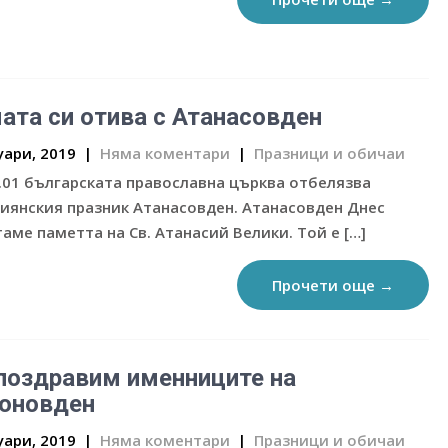
ата си отива с Атанасовден
уари, 2019
|
Няма коментари
|
Празници и обичаи
.01 българската православна църква отбелязва
иянския празник Атанасовден. Атанасовден Днес
аме паметта на Св. Атанасий Велики. Той е […]
Прочети още →
поздравим именниците на
оновден
уари, 2019
|
Няма коментари
|
Празници и обичаи