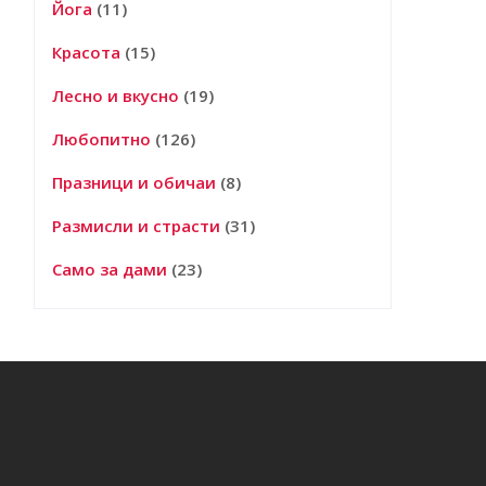
Йога
(11)
Красота
(15)
Лесно и вкусно
(19)
Любопитно
(126)
Празници и обичаи
(8)
Размисли и страсти
(31)
Само за дами
(23)