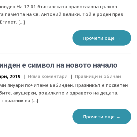
овден На 17.01 българската православна църква
а паметта на Св. Антоний Велики. Той е роден през
 Египет. […]
Прочети още →
инден е символ на новото начало
ари, 2019
|
Няма коментари
|
Празници и обичаи
ми януари почитаме Бабинден. Празникът е посветен
бите, акушерки, родилките и здравето на децата.
т празник на […]
Прочети още →