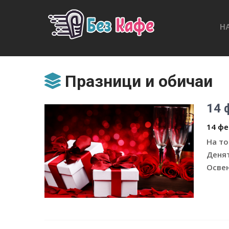
Н
Празници и обичаи
14 
14 фе
На то
Денят
Освен