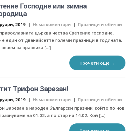
тение Господне или зимна
ородица
руари, 2019
|
Няма коментари
|
Празници и обичаи
православната църква чества Сретение господне,
 е един от дванайсетте големи празници в годината.
 знаем за празника […]
Прочети още →
тит Трифон Зарезан!
руари, 2019
|
Няма коментари
|
Празници и обичаи
н Зарезан е народен български празник, който по нов
празнуваме на 01.02, а по стар на 14.02. Кой […]
Прочети още →