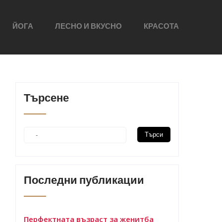
ЙОГА
ЛЕСНО И ВКУСНО
КРАСОТА
Търсене
Последни публикации
Перфектната възраст за женитба