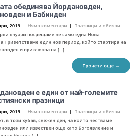
ата обединява Йордановден,
новден и Бабинден
ари, 2019
|
Няма коментари
|
Празници и обичаи
рви януари посрещаме не само една Нова
а.Приветстваме един нов период, който стартира на
новден и приключва на […]
Прочети още →
дановден е един от най-големите
стиянски празници
ари, 2019
|
Няма коментари
|
Празници и обичаи
т, в този хубав, снежен ден, на който честваме
новден или извествен още като Богоявление и
ра се Честит […]