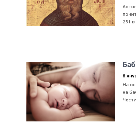
Антон
почит
251 в
Баб
8 яну
На ос
на ба
Чести