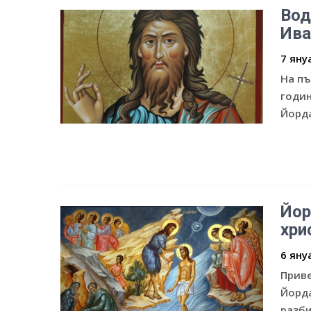
Вод
Ива
7 яну
На пъ
годин
Йорда
Йор
хри
6 яну
Приве
Йорда
разби