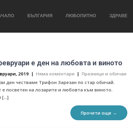
АЧАЛО
БЪЛГАРИЯ
ЛЮБОПИТНО
ЗДРАВЕ
февруари е ден на любовта и виното
вруари, 2019
|
Няма коментари
|
Празници и обичаи
зи ден честваме Трифон Зарезан по стар обичай.
 е посветен на лозарите и любовта към виното.
 […]
Прочети още →