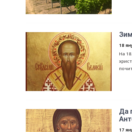
Зим
18 ян
На 18
христ
почит
Да 
Ант
17 ян