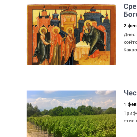
Сре
Бог
2 фев
Днес 
който
Какво
Чес
1 фев
Трифо
стил 