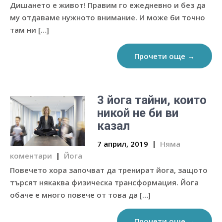
Дишането е живот! Правим го ежедневно и без да
му отдаваме нужното внимание. И може би точно
там ни […]
Прочети още →
3 йога тайни, които
никой не би ви
казал
7 април, 2019
|
Няма
коментари
|
Йога
Повечето хора започват да тренират йога, защото
търсят някаква физическа трансформация. Йога
обаче е много повече от това да […]
Прочети още →