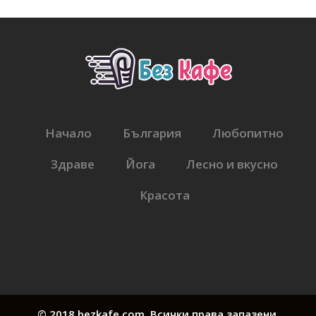
Начало
България
Любопитно
Здраве
Йога
Лесно и вкусно
Красота
© 2018 bezkafe.com. Всички права запазени.