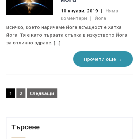
10 януари, 2019
|
Няма
коментари
|
Йога
Всичко, което наричаме йога всъщност е Хатха
йога. Тя е като първата стъпка в изкуството Йога
за отлично здраве. […]
Прочети още →
Разделяне
на
1
2
Следващи
публикациите
на
страници
Търсене