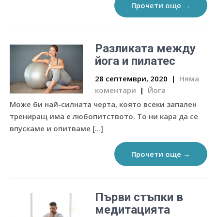
Прочети още →
Разликата между
йога и пилатес
28 септември, 2020
|
Няма
коментари
|
Йога
Може би най-силната черта, която всеки запален
трениращ има е любопитството. То ни кара да се
впускаме и опитваме […]
Прочети още →
Първи стъпки в
медитацията