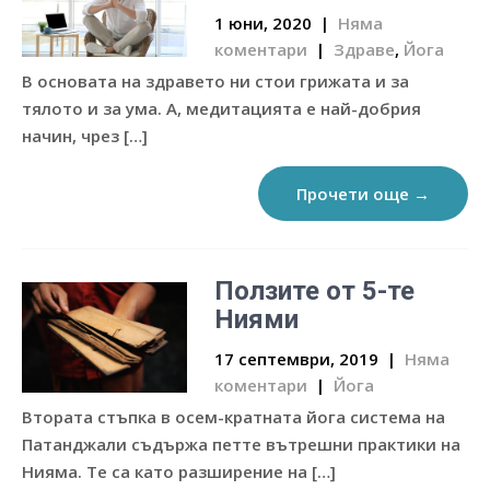
1 юни, 2020
|
Няма
коментари
|
Здраве
,
Йога
В основата на здравето ни стои грижата и за
тялото и за ума. А, медитацията е най-добрия
начин, чрез […]
Прочети още →
Ползите от 5-те
Ниями
17 септември, 2019
|
Няма
коментари
|
Йога
Втората стъпка в осем-кратната йога система на
Патанджали съдържа петте вътрешни практики на
Нияма. Те са като разширение на […]