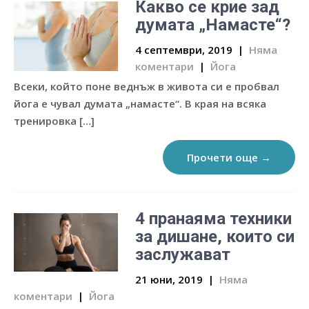
Какво се крие зад
думата „Намасте“?
4 септември, 2019
|
Няма
коментари
|
Йога
Всеки, който поне веднъж в живота си е пробвал
йога е чувал думата „намасте“. В края на всяка
тренировка […]
Прочети още →
4 пранаяма техники
за дишане, които си
заслужават
21 юни, 2019
|
Няма
коментари
|
Йога